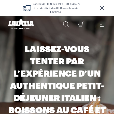
Profitez de -15 € dès 69 €, -20 € dès 79
€, et de -25 € dès 89 € avec le code
LAVAZZA.
LAISSEZ-VOUS
TENTER PAR
L’EXPÉRIENCE D’UN
AUTHENTIQUE PETIT-
DÉJEUNER ITALIEN :
BOISSONS AU CAFÉ ET