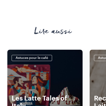
Lire aussi
Astuces pour le café
Astu
Les Latte Tales of
Rec