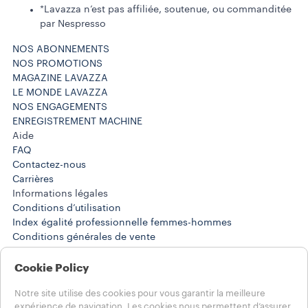
*Lavazza n’est pas affiliée, soutenue, ou commanditée
par Nespresso
NOS ABONNEMENTS
NOS PROMOTIONS
MAGAZINE LAVAZZA
LE MONDE LAVAZZA
NOS ENGAGEMENTS
ENREGISTREMENT MACHINE
Aide
FAQ
Contactez-nous
Carrières
Informations légales
Conditions d’utilisation
Index égalité professionnelle femmes-hommes
Conditions générales de vente
Conditions générales de l’abonnement
Résiliation d’abonnement ou commande standard
Cookie Policy
Politique de confidentialité Réseaux Sociaux
Notre site utilise des cookies pour vous garantir la meilleure
expérience de navigation. Les cookies nous permettent d’assurer