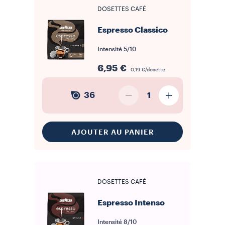
format papier filtre des
dosettes en papier souple
facilite
DOSETTES CAFÉ
l'utilisation et le nettoyage : il suffit de placer la dosette dans le
porte-filtre de la machine, d'effectuer l'extraction et de jeter le filtre
usagé. Ce format est adapté aussi bien aux machines dédiées
Espresso Classico
qu'aux machines combinées acceptant le standard ESE. La
conservation en dosette individuelle scellée protège le café de
l'oxydation et de l'humidité jusqu'au moment de l'utilisation.
Intensité
5/10
Découvrez notre sélection de
dosettes souples
, comparez les
profils aromatiques et trouvez la mixture la plus adaptée à votre
machine et à vos habitudes.
6,95 €
0,19 €/dosette
36
1
AJOUTER AU PANIER
DOSETTES CAFÉ
Espresso Intenso
Intensité
8/10