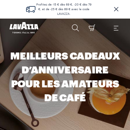
Profitez de -15 € dès 69 €, -20 € dès 79
€, et de -25 € dès 89 € avec le code
LAVAZZA.
MEILLEURS CADEAUX
D’ANNIVERSAIRE
POUR LES AMATEURS
DE CAFÉ