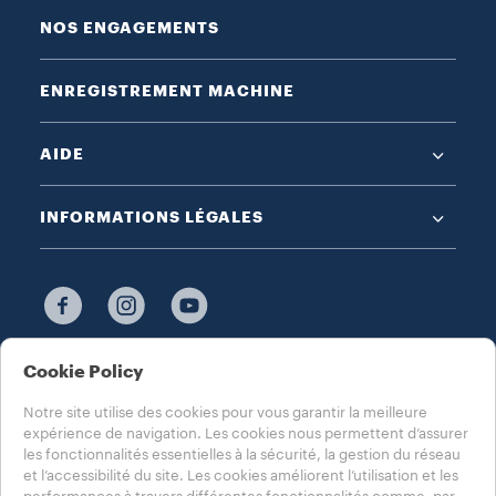
NOS ENGAGEMENTS
ENREGISTREMENT MACHINE
AIDE
INFORMATIONS LÉGALES
Cookie Policy
CHOISISSEZ VOTRE PAYS
FRANCE
Notre site utilise des cookies pour vous garantir la meilleure
expérience de navigation. Les cookies nous permettent d’assurer
les fonctionnalités essentielles à la sécurité, la gestion du réseau
et l’accessibilité du site. Les cookies améliorent l’utilisation et les