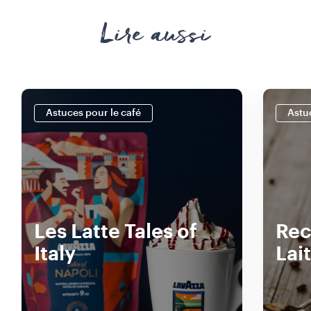
Lire aussi
Astuces pour le café
Astu
Les Latte Tales of
Rec
Italy
Lait