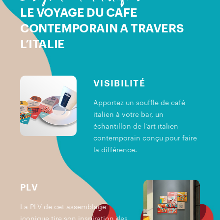
LE VOYAGE DU CAFE
CONTEMPORAIN A TRAVERS
L’ITALIE
VISIBILITÉ
Apportez un souffle de café
italien à votre bar, un
échantillon de l’art italien
contemporain conçu pour faire
la différence.
PLV
La PLV de cet assemblage
iconique tire son inspiration des