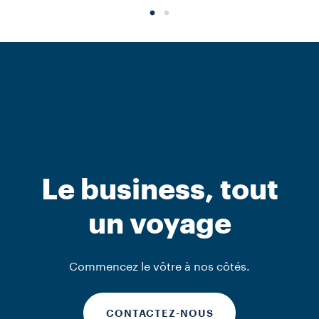
Équipement
Équipement
Équipement
Machines à
Machines
Machines à
Le business, tout
capsules Blue
espresso Hero
capsules Blue
un voyage
DÉCOUVRIR
DÉCOUVRIR
DÉCOUVRIR
Commencez le vôtre à nos côtés.
CONTACTEZ-NOUS